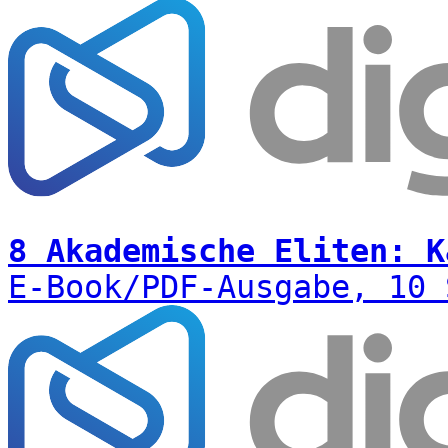
8 Akademische Eliten: K
E-Book/PDF-Ausgabe, 10 