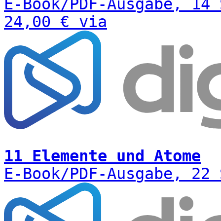
E-Book/PDF-Ausgabe, 14 
24,00 € via
11 Elemente und Atome
E-Book/PDF-Ausgabe, 22 