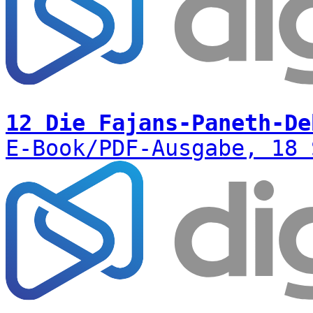
12 Die Fajans-Paneth-De
E-Book/PDF-Ausgabe, 18 