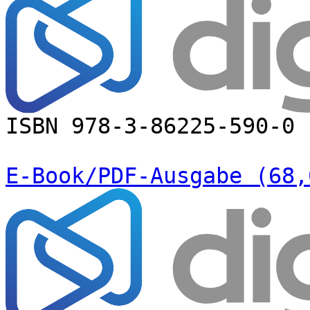
ISBN 978-3-86225-590-0
E-Book/PDF-Ausgabe (68,