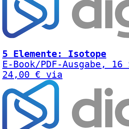
5 Elemente: Isotope
E-Book/PDF-Ausgabe, 16 
24,00 € via