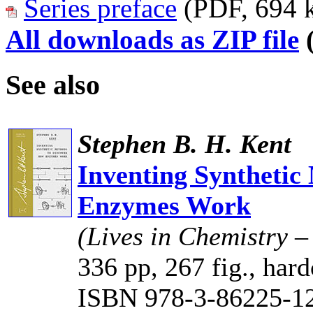
Series preface
(PDF, 694 
All downloads as ZIP file
(
See also
Stephen B. H. Kent
Inventing Synthetic
Enzymes Work
(Lives in Chemistry 
336 pp, 267 fig., hard
ISBN 978-3-86225-1