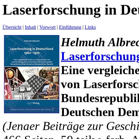
Laserforschung in D
Übersicht
|
Inhalt
|
Vorwort
|
Einführung
|
Links
Helmuth Albre
Laserforschun
Eine vergleich
von Laserforsc
Bundesrepubli
Deutschen Dem
(Jenaer Beiträge zur Geschi