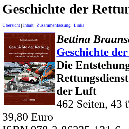
Geschichte der Rettu
Übersicht
|
Inhalt
|
Zusammenfassung
|
Links
Bettina Brauns
Geschichte der
Die Entstehun
Rettungsdienst
der Luft
462 Seiten, 43 
39,80 Euro