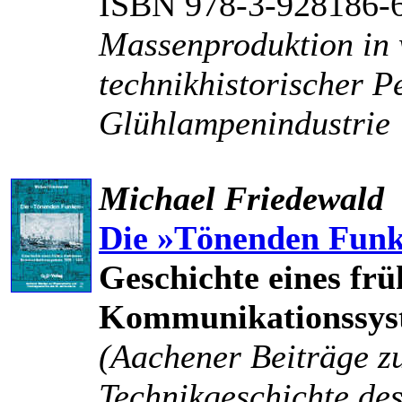
ISBN 978-3-928186-
Massenproduktion in 
technikhistorischer P
Glühlampenindustrie
Michael Friedewald
Die »Tönenden Fun
Geschichte eines frü
Kommunikationssyst
(Aachener Beiträge z
Technikgeschichte des